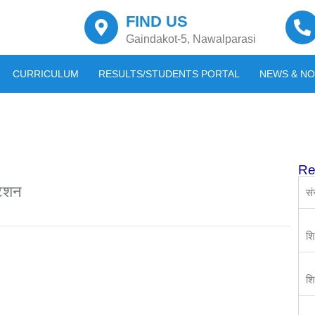
FIND US
Gaindakot-5, Nawalparasi
CURRICULUM
RESULTS/STUDENTS PORTAL
NEWS & NO
Re
टेशन
सं
शि
श