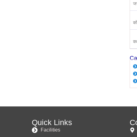
जन
को
कक
Ca
Quick Links
C
Facilities