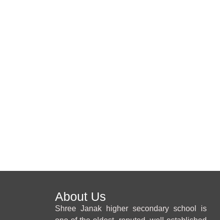
About Us
Shree Janak higher secondary school is